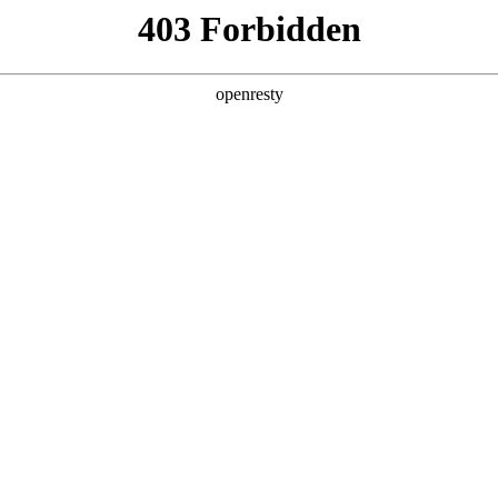
牌天地
预约品鉴
验，感受z6mg人生就是博汽车的驾乘动力，我们将根据
，以便更好为您提供试驾服务，信息提交成功后，服务中心
动与您联系！
1.选择您要驾驶的车型
全新一代 瑞虎9
瑞虎9X