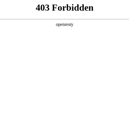
牌天地
全新一代 瑞虎9
瑞虎9X